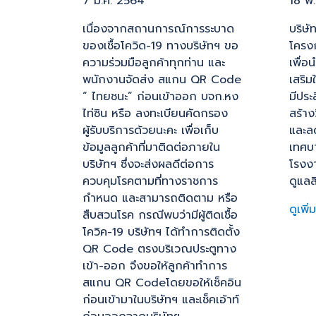
7 ม.ค. 2564
18 พ
เนื่องจากสถานการณ์การระบาด
บริษั
ของเชื้อโควิด-19 ทางบริษัทฯ ขอ
โครง
ความร่วมมือลูกค้าทุกท่าน และ
เพื่อ
พนักงานจัดส่ง สแกน QR Code
เสริ
“ ไทยชนะ” ก่อนเข้าออก บจก.หง
มีประ
ไท่ซิน หรือ ลงทะเบียนคัดกรอง
สร้าง
ผู้รับบริการด้วยนะคะ เพื่อเก็บ
และล
ข้อมูลลูกค้าที่มาติดต่อภายใน
เทศบ
บริษัทฯ ซึ่งจะส่งผลดีต่อการ
โรงง
ควบคุมโรคตามที่ทางราชการ
ดูแลส
กำหนด และสามารถติดตาม หรือ
ดูเพิ่
สืบสวนโรค กรณีพบว่ามีผู้ติดเชื้อ
โควิค-19 บริษัทฯ ได้ทำการติดตั้ง
QR Code ตรงบริเวณประตูทาง
เข้า-ออก จึงขอให้ลูกค้าทำการ
สแกน QR Codeโดยขอให้เช็คอิน
ก่อนเข้ามาในบริษัทฯ และเช็คเอ้าท์