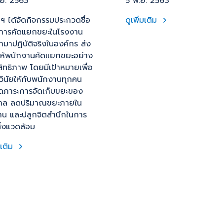
.ย. 2563
5 พ.ย. 2563
ทฯ ได้จัดกิจกรรมประกวดชื่อ
ดูเพิ่มเติม
การคัดแยกขยะในโรงงาน
นำมาปฏิบัติจริงในองค์กร ส่ง
มให้พนักงานคัดแยกขยะอย่าง
สิทธิภาพ โดยมีเป้าหมายเพื่อ
วินัยให้กับพนักงานทุกคน
ดภาระการจัดเก็บขยะของ
าล ลดปริมาณขยะภายใน
าน และปลูกจิตสำนึกในการ
ิ่งแวดล้อม
มเติม