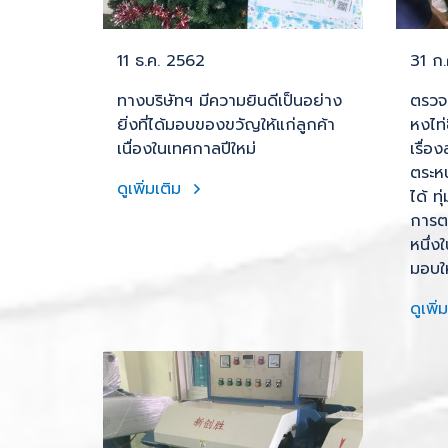
11 ธ.ค. 2562
31 ก
ทางบริษัทฯ มีความยินดีเป็นอย่าง
ตรวจ
ยิ่งที่ได้มอบของขวัญให้แก่ลูกค้า
หงไท่
เนื่องในเทศกาลปีใหม่
เรื่
ตระห
ดูเพิ่มเติม
ได้ ท
การต
หนึ่ง
มอบให
ดูเพิ่