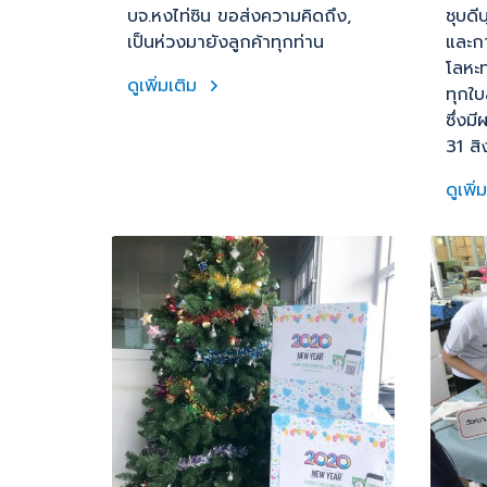
บจ.หงไท่ซิน ขอส่งความคิดถึง,
ชุบดี
เป็นห่วงมายังลูกค้าทุกท่าน
และก
โลหะ
ดูเพิ่มเติม
ทุกใบส
ซึ่งม
31 ส
ดูเพิ่