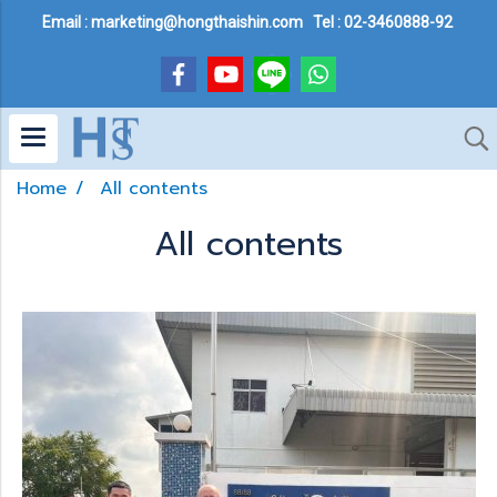
Email : marketing@hongthaishin.com Tel : 02-3460888-92
Home
All contents
All contents