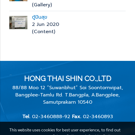
(Gallery)
ตู้ปันสุข
2 Jun 2020
(Content)
HONG THAI SHIN CO.,LTD
88/88 Moo 12 “Suwanbhut” Soi Soontornvipat,
Bangplee-Tamlu Rd. T.Bangpla, A.Bangplee,
Samutprakarn 10540
Tel.
02-3460888-92
Fax.
02-3460893
This website uses cookies for best user experience, to find out